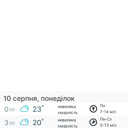
10 серпня, понеділок
Пн
невелика
°
23
0
:00
7-14 м/с
хмарність
Пн-Сх
невелика
°
20
3
:00
5-13 м/с
хмарність