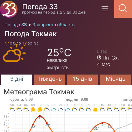
Погода 33
прогноз на період від 3 до 33 днів
Погода 33
Запорізька область
Погода Токмак
05:22
20:02
o
25
C
Вітер
Пн-Сх,
невелика
4 м/с
хмарність
3 дні
Тиждень
15 днів
Місяць
Метеограма Токмак
субота, 8.08
неділя, 9.08
понед
00
03
06
09
12
15
18
21
00
03
06
09
12
15
18
21
00
03
38°
36°
37°
34°
32°
33°
33°
32°
32°
30°
31°
28°