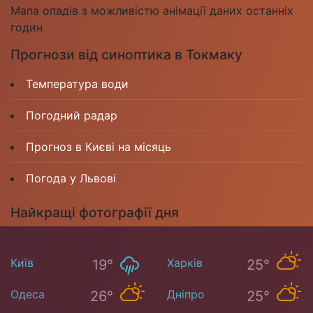
Мапа опадів з можливістю анімації даних останніх
годин
Прогнози від синоптика в Токмаку
Температура води
Погодний радар
Прогноз в Києві на місяць
Погода у Львові
Найкращі фотографії дня
Київ
Харків
19°
25°
Одеса
Дніпро
26°
25°