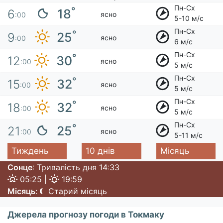
Пн-Сх
°
18
6
ясно
:00
5-10 м/с
Пн-Сх
°
25
9
ясно
:00
6 м/с
Пн-Сх
°
30
12
ясно
:00
5 м/с
Пн-Сх
°
32
15
ясно
:00
5 м/с
Пн-Сх
°
32
18
ясно
:00
5 м/с
Пн-Сх
°
25
21
ясно
:00
5-11 м/с
Тиждень
10 днів
Місяць
Сонце
: Тривалість дня 14:33
05:25 |
19:59
Місяць
:
Старий місяць
Джерела прогнозу погоди в Токмаку