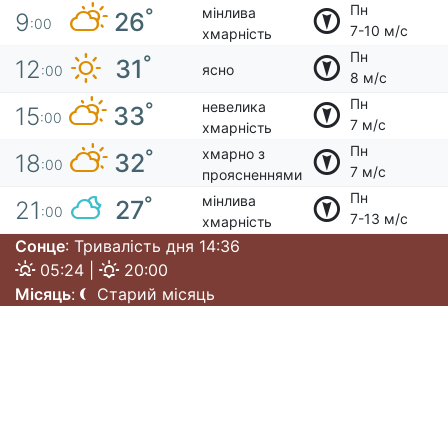
Пн
мінлива
°
26
9
:00
7-10 м/с
хмарність
Пн
°
31
12
ясно
:00
8 м/с
Пн
невелика
°
33
15
:00
7 м/с
хмарність
Пн
хмарно з
°
32
18
:00
7 м/с
проясненнями
Пн
мінлива
°
27
21
:00
7-13 м/с
хмарність
Сонце
: Тривалість дня 14:36
05:24 |
20:00
Місяць
:
Старий місяць