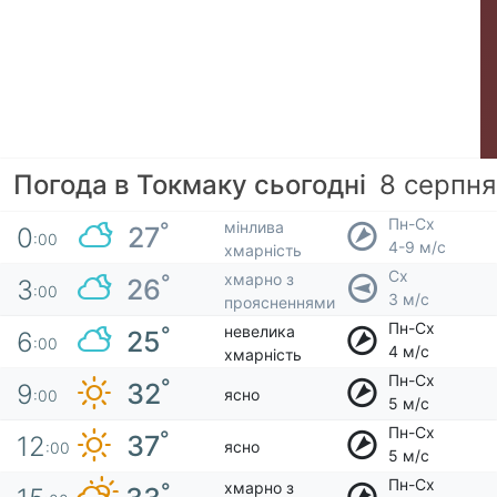
Погода в Токмаку сьогодні
8 серпня
Пн-Сх
мінлива
°
27
0
:00
4-9 м/с
хмарність
Сх
хмарно з
°
26
3
:00
3 м/с
проясненнями
Пн-Сх
невелика
°
25
6
:00
4 м/с
хмарність
Пн-Сх
°
32
9
ясно
:00
5 м/с
Пн-Сх
°
37
12
ясно
:00
5 м/с
Пн-Сх
хмарно з
°