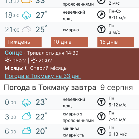
33
15
:00
2 м/с
проясненнями
Пн-Сх
невеликий
°
27
18
:00
6-11 м/с
дощ
Пн
°
25
21
хмарно
:00
3 м/с
Тиждень
10 днів
15 днів
Сонце
: Тривалість дня 14:39
05:22 |
20:02
Місяць
:
Старий місяць
Погода в Токмаку на 33 дні
Погода в Токмаку завтра
9 серпня
Пн
невеликий
°
23
0
:00
5-12 м/с
дощ
Пн
хмарно з
°
22
3
:00
7-14 м/с
проясненнями
Пн
мінлива
°
20
6
:00
6-13 м/с
хмарність