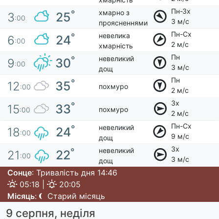
Пн-Зх
хмарно з
°
25
3
:00
3 м/с
проясненнями
Пн-Сх
невелика
°
24
6
:00
2 м/с
хмарність
Пн
невеликий
°
30
9
:00
3 м/с
дощ
Пн
°
35
12
похмуро
:00
2 м/с
Зх
°
33
15
похмуро
:00
2 м/с
Пн-Сх
невеликий
°
24
18
:00
9 м/с
дощ
Зх
невеликий
°
22
21
:00
3 м/с
дощ
Сонце
: Тривалість дня 14:46
05:18 |
20:05
Місяць
:
Старий місяць
9 серпня, неділя