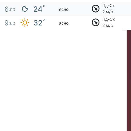
Пд-Сх
°
24
6
ясно
:00
2 м/с
Пд-Сх
°
32
9
ясно
:00
2 м/с