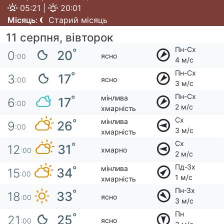
05:21 |
20:01
Місяць
:
Старий місяць
11 серпня, вівторок
Пн-Сх
°
20
0
ясно
:00
4 м/с
Пн-Сх
°
17
3
ясно
:00
3 м/с
Пн-Сх
мінлива
°
17
6
:00
2 м/с
хмарність
Сх
мінлива
°
26
9
:00
3 м/с
хмарність
Сх
°
31
12
хмарно
:00
2 м/с
Пд-Зх
мінлива
°
34
15
:00
1 м/с
хмарність
Пн-Зх
°
33
18
ясно
:00
3 м/с
Пн
°
25
21
ясно
:00