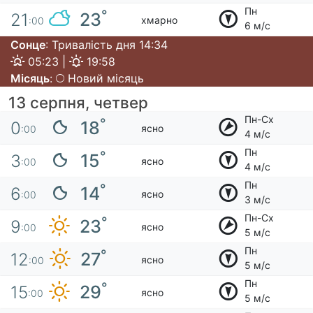
Пн
°
23
21
хмарно
:00
6 м/с
Сонце
: Тривалість дня 14:34
05:23 |
19:58
Місяць
:
Новий місяць
13 серпня, четвер
Пн-Сх
°
18
0
ясно
:00
4 м/с
Пн
°
15
3
ясно
:00
4 м/с
Пн
°
14
6
ясно
:00
3 м/с
Пн-Сх
°
23
9
ясно
:00
5 м/с
Пн
°
27
12
ясно
:00
5 м/с
Пн
°
29
15
ясно
:00
5 м/с