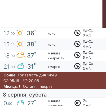
Пд-Сх
°
36
12
ясно
:00
3 м/с
Пд-Сх
°
38
15
ясно
:00
4 м/с
Пд-Сх
мінлива
°
37
18
:00
5 м/с
хмарність
Пд-Сх
°
31
21
хмарно
:00
3 м/с
Сонце
: Тривалість дня 14:49
05:16 |
20:06
Місяць
:
Остання чверть
8 серпня, субота
Зх
мінлива
°
27
0
:00
2 м/с
хмарність