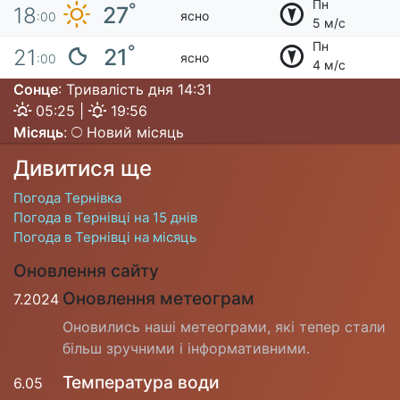
Пн
°
27
18
ясно
:00
5 м/с
Пн
°
21
21
ясно
:00
4 м/с
Сонце
: Тривалість дня 14:31
05:25 |
19:56
Місяць
:
Новий місяць
Дивитися ще
Погода Тернівка
Погода в Тернівці на 15 днів
Погода в Тернівці на місяць
Оновлення сайту
Оновлення метеограм
7.2024
Оновились наші метеограми, які тепер стали
більш зручними і інформативними.
Температура води
6.05