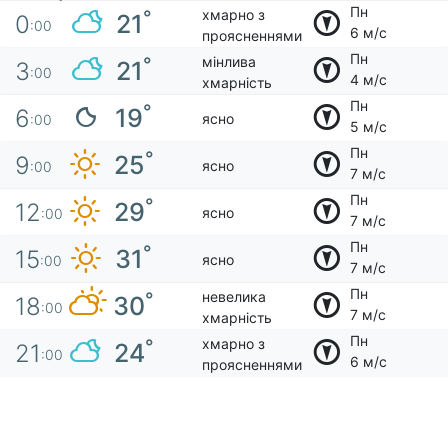
Пн
хмарно з
°
21
0
:00
6 м/с
проясненнями
Пн
мінлива
°
21
3
:00
4 м/с
хмарність
Пн
°
19
6
ясно
:00
5 м/с
Пн
°
25
9
ясно
:00
7 м/с
Пн
°
29
12
ясно
:00
7 м/с
Пн
°
31
15
ясно
:00
7 м/с
Пн
невелика
°
30
18
:00
7 м/с
хмарність
Пн
хмарно з
°
24
21
:00
6 м/с
проясненнями