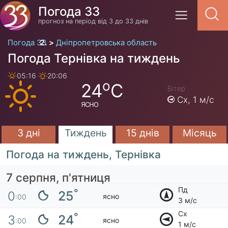
Погода 33
прогноз на період від 3 до 33 днів
Погода 33
Дніпропетровська область
Погода Тернівка на тиждень
05:16
20:06
o
24
C
Вітер
Сх,
1 м/с
ясно
3 дні
Тиждень
15 днів
Місяць
Погода на тиждень, Тернівка
7 серпня, п'ятниця
Пд
°
25
0
ясно
:00
3 м/с
Сх
°
24
3
ясно
:00
1 м/с