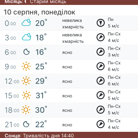
Місяць
:
Старий місяць
10 серпня, понеділок
Пн
невелика
°
20
0
:00
5 м/с
хмарність
Пн-Сх
невелика
°
18
3
:00
4 м/с
хмарність
Пн-Сх
°
16
6
ясно
:00
3 м/с
Пн-Сх
°
25
9
ясно
:00
6 м/с
Пн-Сх
°
29
12
ясно
:00
6 м/с
Пн-Сх
°
31
15
ясно
:00
5 м/с
Пн-Сх
°
30
18
ясно
:00
5 м/с
Пн-Сх
°
22
21
ясно
:00
4 м/с
Сонце
: Тривалість дня 14:40