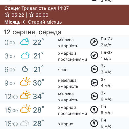
3 м/с
Сонце
: Тривалість дня 14:37
05:22 |
20:00
Місяць
:
Старий місяць
12 серпня, середа
Пн-Сх
мінлива
°
22
0
:00
2 м/с
хмарність
Пд-Зх
хмарно з
°
21
3
:00
1 м/с
проясненнями
Зх
°
21
6
ясно
:00
3 м/с
Зх
невелика
°
30
9
:00
4 м/с
хмарність
Зх
мінлива
°
34
12
:00
6 м/с
хмарність
Пн
хмарно з
°
28
15
:00
8 м/с
проясненнями
Пн
°
28
18
хмарно
:00
6 м/с