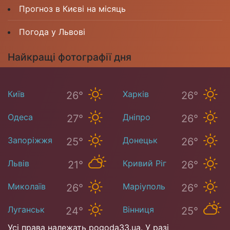
Прогноз в Києві на місяць
Погода у Львові
Найкращі фотографії дня
Київ
Харків
26°
26°
Одеса
Дніпро
27°
26°
Запоріжжя
Донецьк
25°
26°
Львів
Кривий Ріг
21°
26°
Миколаїв
Маріуполь
26°
26°
Луганськ
Вінниця
24°
25°
Усі права належать pogoda33.ua. У разі