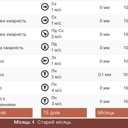
Сх
0 мм
10
1 м/с
Сх
ка хмарність
0 мм
10
1 м/с
Пд-Сх
ка хмарність
0 мм
10
2 м/с
Пд
а хмарність
0 мм
10
1 м/с
Зх
ро
0 мм
10
1 м/с
Пн
ро
0.1 мм
10
2 м/с
Пн
о
0 мм
10
4 м/с
Пн
о з
0 мм
10
3 м/с
неннями
нів
15 днів
Місяць
Місяць
:
Старий місяць