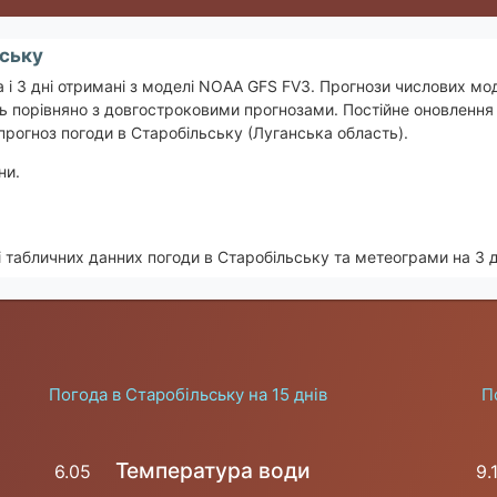
ьську
 і 3 дні отримані з моделі NOAA GFS FV3. Прогнози числових мод
 порівняно з довгостроковими прогнозами. Постійне оновлення 
прогноз погоди в Старобільську (Луганська область).
ни.
 табличних данних погоди в Старобільську та метеограми на 3 д
Погода в Старобільську на 15 днів
П
Температура води
6.05
9.