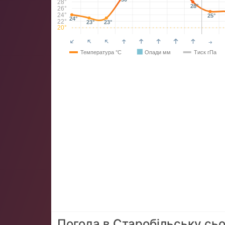
28°
28°
26°
24°
25°
24°
22°
23°
23°
20°
Температура °C
Опади мм
Тиск гПа
Погода в Старобільську сьо