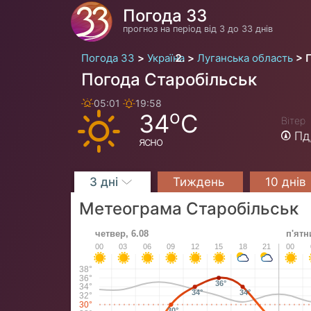
Погода 33
прогноз на період від 3 до 33 днів
Погода 33
Україна
Луганська область
Погода Старобільськ
05:01
19:58
o
34
C
Вітер
Пд
ясно
3 дні
Тиждень
10 днів
Метеограма Старобільськ
четвер, 6.08
п'ятн
00
03
06
09
12
15
18
21
00
38°
36°
36°
34°
34°
34°
32°
30°
30°