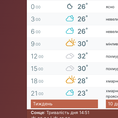
°
26
0
ясно
:00
°
26
3
невели
:00
°
26
6
невели
:00
°
30
9
мінлив
:00
°
32
12
похму
:00
°
30
15
похму
:00
°
28
18
хмарн
:00
хмарн
°
23
21
:00
прояс
Тиждень
10 д
Сонце
: Тривалість дня 14:51