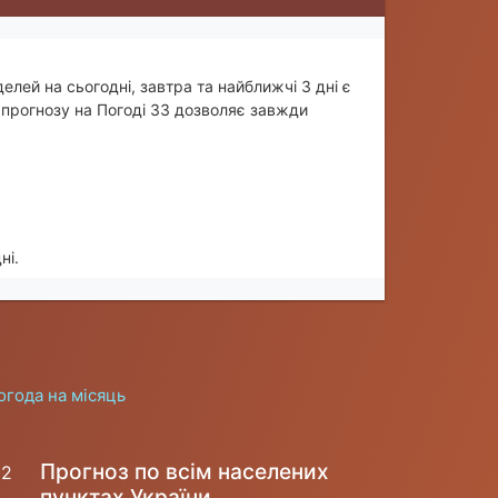
елей на сьогодні, завтра та найближчі 3 дні є
прогнозу на Погоді 33 дозволяє завжди
ні.
огода на місяць
Прогноз по всім населених
12
пунктах України