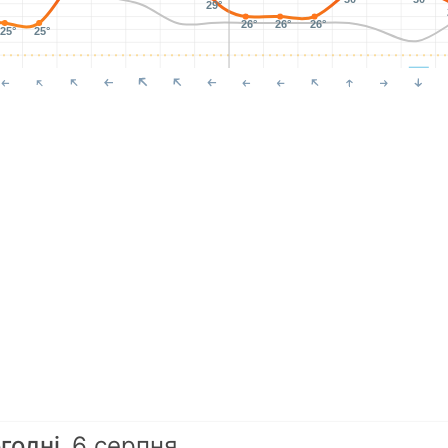
29°
26°
26°
26°
25°
25°
годні
6 серпня