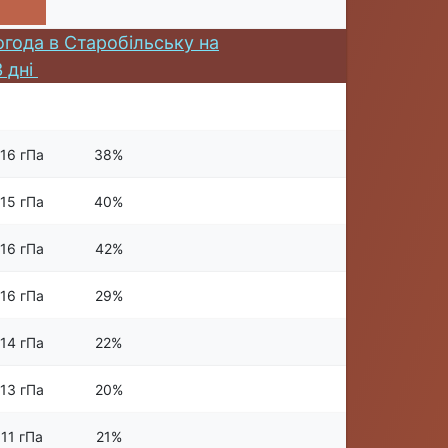
огода в Старобільську на
 дні
16 гПа
38%
15 гПа
40%
16 гПа
42%
16 гПа
29%
14 гПа
22%
13 гПа
20%
11 гПа
21%