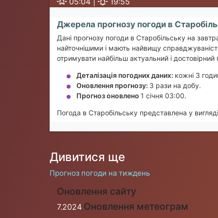
05:04 |
19:55
Джерела прогнозу погоди в Старобіл
Дані прогнозу погоди в Старобільську на завтра
найточнішими і мають найвищу справджуваність
отримувати найбільш актуальний і достовірний 
Деталізація погодних даних:
кожні 3 годи
Оновлення прогнозу:
3 рази на добу.
Прогноз оновлено
1 січня 03:00.
Погода в Старобільську представлена у вигляді
Дивитися ще
Прогноз погоди на тиждень
Оновлення сайту
Оновлення метеограм
7.2024