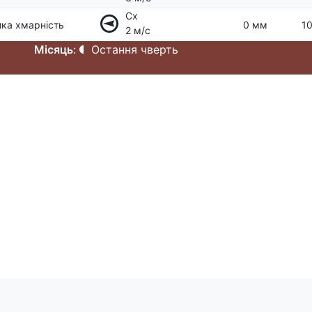
Сх
ка хмарність
0 мм
10
2 м/с
Місяць
:
Остання чверть