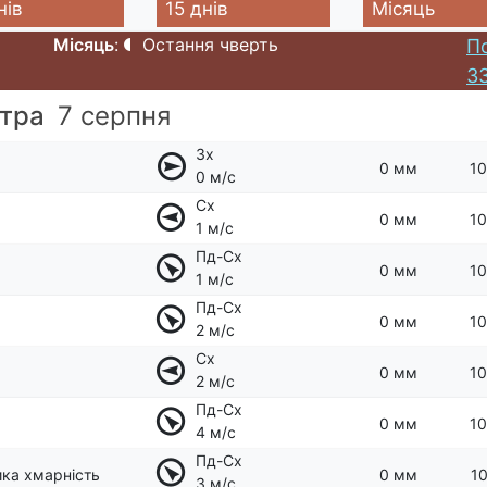
нів
15 днів
Місяць
Місяць
:
Остання чверть
П
33
втра
7 серпня
Зх
0 мм
10
0 м/с
Сх
0 мм
10
1 м/с
Пд-Сх
0 мм
10
1 м/с
Пд-Сх
0 мм
10
2 м/с
Сх
0 мм
10
2 м/с
Пд-Сх
0 мм
10
4 м/с
Пд-Сх
ка хмарність
0 мм
10
3 м/с