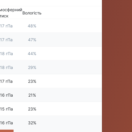
мосферний
Вологість
тиск
17 гПа
48%
17 гПа
47%
18 гПа
44%
18 гПа
29%
17 гПа
23%
16 гПа
21%
15 гПа
23%
16 гПа
32%