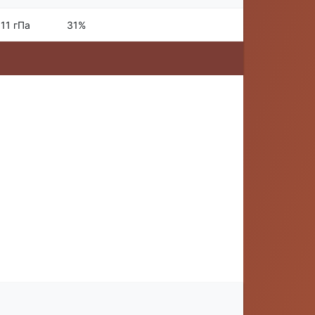
11 гПа
31%