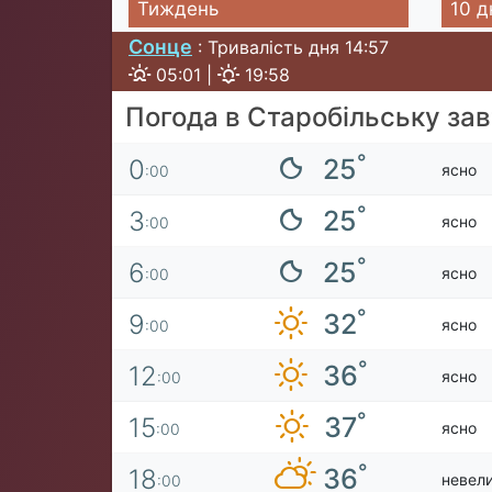
Тиждень
10 д
Сонце
: Тривалість дня 14:57
05:01 |
19:58
Погода в Старобільську за
°
25
0
ясно
:00
°
25
3
ясно
:00
°
25
6
ясно
:00
°
32
9
ясно
:00
°
36
12
ясно
:00
°
37
15
ясно
:00
°
36
18
невели
:00