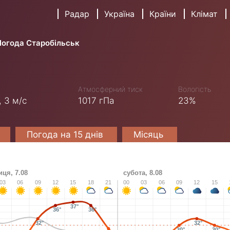
Радар
Україна
Країни
Клімат
Погода Старобільськ
Атмосферний тиск
Вологість
,
3 м/с
1017 гПа
23%
Погода на 15 днів
Місяць
иця, 7.08
субота, 8.08
03
06
09
12
15
18
21
00
03
06
09
12
15
37°
36°
36°
32°
32°
30°
30°