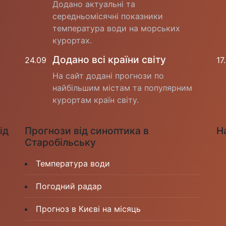
Додано актуальні та
середньомісячні показники
температура води на морських
курортах.
Додано всі країни світу
24.09
17
На сайт додані прогнози по
найбільшим містам та популярним
курортам країн світу.
ід
Прогнози від синоптика в
Н
Старобільську
Температура води
Погодний радар
Прогноз в Києві на місяць