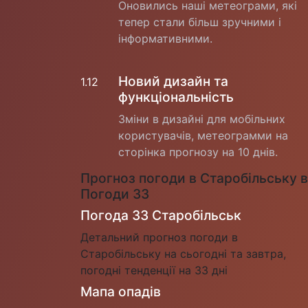
Оновились наші метеограми, які
тепер стали більш зручними і
інформативними.
Новий дизайн та
1.12
функціональність
Зміни в дизайні для мобільних
користувачів, метеограмми на
сторінка прогнозу на 10 днів.
Прогноз погоди в Старобільську в
Погоди 33
Погода 33 Старобільськ
Детальний прогноз погоди в
Старобільську на сьогодні та завтра,
погодні тенденції на 33 дні
Мапа опадів