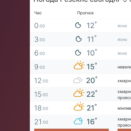
Час
Прогноз
°
12
0
ясно
:00
°
11
3
ясно
:00
°
10
6
ясно
:00
°
15
9
невели
:00
°
20
12
хмарн
:00
хмарн
°
22
15
:00
прояс
°
21
18
мінлив
:00
хмарн
°
16
21
:00
прояс