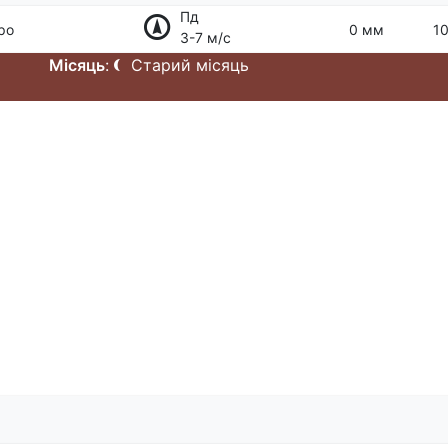
Пд
ро
0 мм
10
3-7 м/с
Місяць
:
Старий місяць