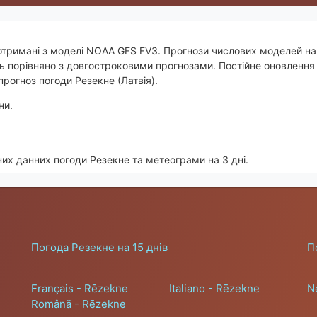
 отримані з моделі NOAA GFS FV3. Прогнози числових моделей на 
 порівняно з довгостроковими прогнозами. Постійне оновлення 
рогноз погоди Резекне (Латвія).
ни.
их данних погоди Резекне та метеограми на 3 дні.
Погода Резекне на 15 днів
П
Français - Rēzekne
Italiano - Rēzekne
N
Română - Rēzekne