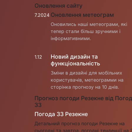
Оновлення сайту
Оновлення метеограм
7.2024
Оновились наші метеограми, які
тепер стали більш зручними і
інформативними.
Новий дизайн та
1.12
функціональність
Зміни в дизайні для мобільних
користувачів, метеограмми на
сторінка прогнозу на 10 днів.
Прогноз погоди Резекне від Пого
33
Погода 33 Резекне
Детальний прогноз погоди Резекне на
сьогодні та завтра, погодні тенденції на 