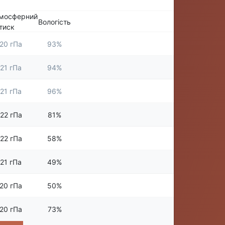
мосферний
Вологість
тиск
20 гПа
93%
21 гПа
94%
21 гПа
96%
22 гПа
81%
22 гПа
58%
21 гПа
49%
20 гПа
50%
20 гПа
73%