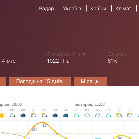
Радар
Україна
Країни
Клімат
Атмосферний тиск
Вологість
,
4 м/с
1022 гПа
81%
Погода на 15 днів
Місяць
ілок, 10.08
вівторок, 11.08
03
06
09
12
15
18
21
00
03
06
09
12
15
25°
23°
21°
19°