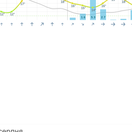
18°
18°
17°
16°
16°
15°
14°
12°
12°
1.6
5.3
2.7
серпня