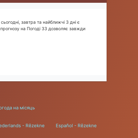
сьогодні, завтра та найближчі 3 дні є
прогнозу на Погоді 33 дозволяє завжди
огода на місяць
ederlands - Rēzekne
Español - Rēzekne