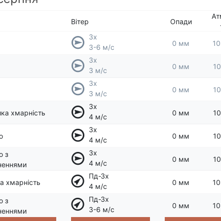
Ат
Вітер
Опади
Зх
0 мм
10
3-6 м/с
Зх
0 мм
10
3 м/с
Зх
0 мм
10
3 м/с
Зх
ка хмарність
0 мм
10
4 м/с
Зх
о
0 мм
10
4 м/с
Зх
о з
0 мм
10
4 м/с
неннями
Пд-Зх
а хмарність
0 мм
10
4 м/с
Пд-Зх
о з
0 мм
10
3-6 м/с
неннями