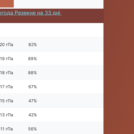
года Резекне на 33 дні
20 гПа
82%
19 гПа
89%
18 гПа
88%
17 гПа
67%
15 гПа
47%
13 гПа
42%
11 гПа
56%