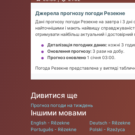
Джерела прогнозу погоди Резекне
Дані прогнозу погоди Резекне на завтра і 3 дні
найточнішими і мають найвищу справджуваність
отримувати найбільш актуальний і достовірний п
Деталізація погодних даних:
кожні 3 годи
Оновлення прогнозу:
3 рази на добу.
Прогноз оновлено
1 січня 03:00.
Погода Резекне представлена у вигляді табличн
Дивитися ще
Прогноз погоди на тиждень
Іншими мовами
English - Rēzekne
Deutsch - Rēzekne
Português - Rēzekne
Polski - Rzeżyca