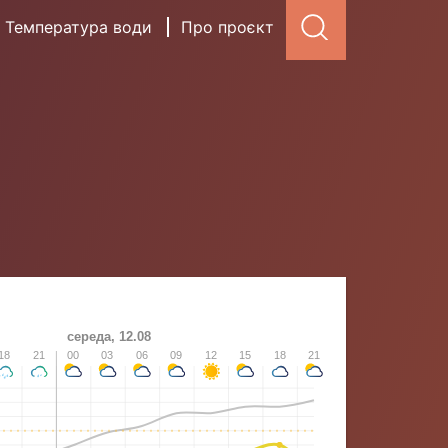
Температура води
Про проєкт
середа, 12.08
18
21
00
03
06
09
12
15
18
21