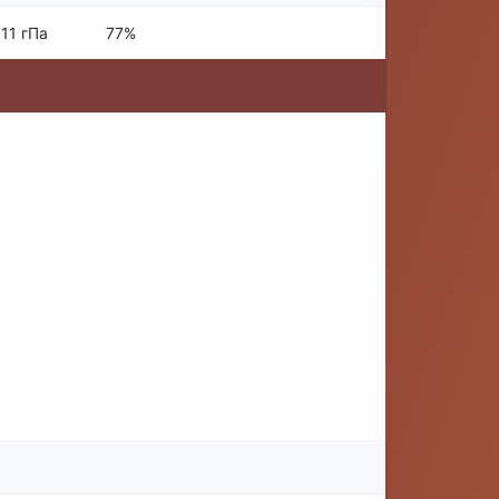
11 гПа
77%