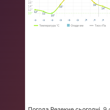
16°
16°
14°
15°
14°
12°
12°
10°
11°
10°
Температура °C
Опади мм
Тиск гПа
Погода Резекне сьогодні
9 