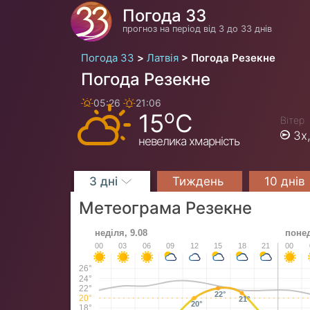
Погода 33
прогноз на період від 3 до 33 днів
Погода 33
Латвія
Погода Резекне
Погода Резекне
05:26
21:06
o
15
C
Вітер
Зх
невелика хмарність
3 дні
Тиждень
10 днів
Метеограма Резекне
неділя, 9.08
понед
00
03
06
09
12
15
18
21
00
26°
24°
22°
22°
20°
21°
20°
18°