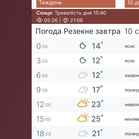
Тиждень
10 д
Сонце
: Тривалість дня 15:40
05:26 |
21:06
Погода Резекне завтра
10 
°
14
0
ясно
:00
°
12
3
ясно
:00
°
12
6
хмарн
:00
°
17
9
похму
:00
°
23
12
невели
:00
°
25
15
мінлив
:00
°
21
18
похму
:00