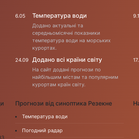
Температура води
6.05
9.
Додано актуальні та
середньомісячні показники
температура води на морських
курортах.
Додано всі країни світу
24.09
17
На сайт додані прогнози по
найбільшим містам та популярним
курортам країн світу.
ди
Прогнози від синоптика Резекне
Н
Температура води
Погодний радар
33