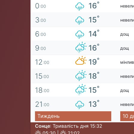
°
16
0
невел
:00
°
15
3
невел
:00
°
14
6
дощ
:00
°
16
9
дощ
:00
°
19
12
мінлив
:00
°
18
15
невел
:00
°
15
18
дощ
:00
°
13
21
невел
:00
Тиждень
10 д
Сонце
: Тривалість дня 15:32
05:30 |
21:02