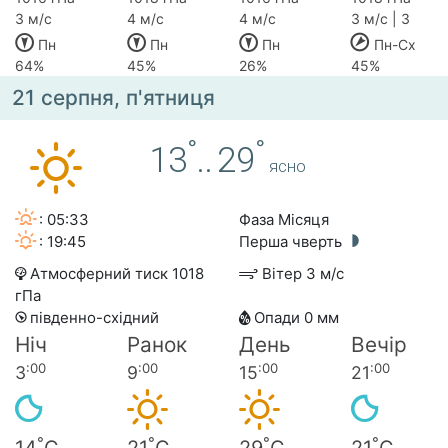
3 м/с
4 м/с
4 м/с
3 м/с | 3
Пн
Пн
Пн
Пн-Сх
64%
45%
26%
45%
21 серпня, п'ятниця
°
°
13
..
29
ясно
: 05:33
Фаза Місяця
: 19:45
Перша чверть
Атмосферний тиск 1018
Вітер 3 м/с
гПа
південно-східний
Опади 0 мм
Ніч
Ранок
День
Вечір
:00
:00
:00
:00
3
9
15
21
°
°
°
°