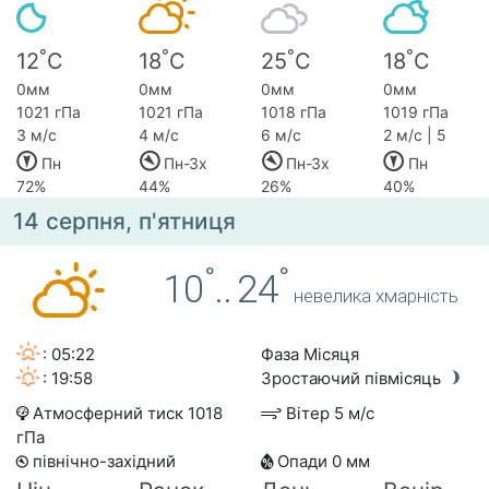
°
°
°
°
12
C
18
C
25
C
18
C
0мм
0мм
0мм
0мм
1021 гПа
1021 гПа
1018 гПа
1019 гПа
3 м/с
4 м/с
6 м/с
2 м/с | 5
Пн
Пн-Зх
Пн-Зх
Пн
72%
44%
26%
40%
14 серпня, п'ятниця
°
°
10
..
24
невелика хмарність
: 05:22
Фаза Місяця
: 19:58
Зростаючий півмісяць
Атмосферний тиск 1018
Вітер 5 м/с
гПа
північно-західний
Опади 0 мм