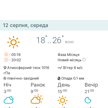
12 серпня, середа
°
°
18
..
26
ясно
: 05:19
Фаза Місяця
: 20:02
Новий місяць
Атмосферний тиск 1016
Вітер 6 м/с
гПа
північно-західний
Опади 0.1 мм
Ніч
Ранок
День
Вечір
:00
:00
:00
:00
3
9
15
21