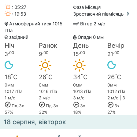
: 05:27
Фаза Місяця
: 19:53
Зростаючий півмісяць
Атмосферний тиск 1015
Вітер 2 м/с
гПа
західний
Опади 0 мм
Ніч
Ранок
День
Вечір
:00
:00
:00
:00
3
9
15
21
°
°
°
°
18
C
26
C
34
C
26
C
0мм
0мм
0мм
0мм
1017 гПа
1016 гПа
1013 гПа
1012 гПа
1 м/с
2 м/с
3 м/с
2 м/с | 3
Пд-Зх
Пд-Зх
Зх
Зх
57%
32%
18%
27%
18 серпня, вівторок