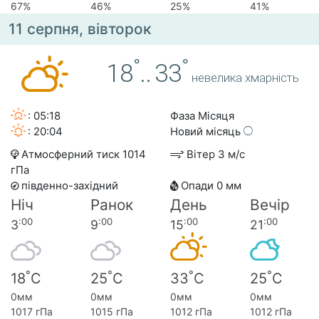
67%
46%
25%
41%
11 серпня, вівторок
°
°
18
..
33
невелика хмарність
: 05:18
Фаза Місяця
: 20:04
Новий місяць
Атмосферний тиск 1014
Вітер 3 м/с
гПа
південно-західний
Опади 0 мм
Ніч
Ранок
День
Вечір
:00
:00
:00
:00
3
9
15
21
°
°
°
°
18
C
25
C
33
C
25
C
0мм
0мм
0мм
0мм
1017 гПа
1015 гПа
1012 гПа
1012 гПа