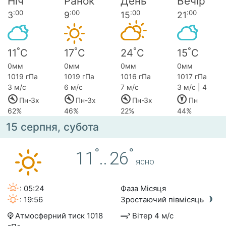
Ніч
Ранок
День
Вечір
:00
:00
:00
:00
3
9
15
21
°
°
°
°
11
C
17
C
24
C
15
C
0мм
0мм
0мм
0мм
1019 гПа
1019 гПа
1016 гПа
1017 гПа
3 м/с
6 м/с
7 м/с
3 м/с | 4
Пн-Зх
Пн-Зх
Пн-Зх
Пн
62%
46%
22%
44%
15 серпня, субота
°
°
11
..
26
ясно
: 05:24
Фаза Місяця
: 19:56
Зростаючий півмісяць
Атмосферний тиск 1018
Вітер 4 м/с