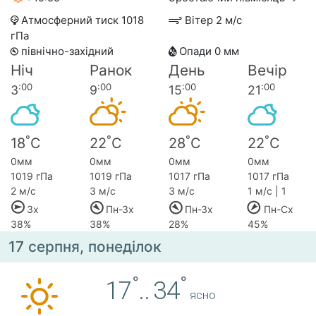
Атмосферний тиск 1018
Вітер 2 м/с
гПа
північно-західний
Опади 0 мм
Ніч
Ранок
День
Вечір
:00
:00
:00
:00
3
9
15
21
°
°
°
°
18
C
22
C
28
C
22
C
0мм
0мм
0мм
0мм
1019 гПа
1019 гПа
1017 гПа
1017 гПа
2 м/с
3 м/с
3 м/с
1 м/с | 1
Зх
Пн-Зх
Пн-Зх
Пн-Сх
38%
38%
28%
45%
17 серпня, понеділок
°
°
17
..
34
ясно