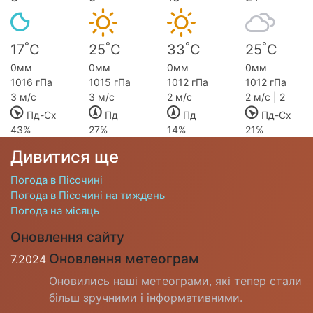
°
°
°
°
17
C
25
C
33
C
25
C
0мм
0мм
0мм
0мм
1016 гПа
1015 гПа
1012 гПа
1012 гПа
3 м/с
3 м/с
2 м/с
2 м/с | 2
Пд-Сх
Пд
Пд
Пд-Сх
43%
27%
14%
21%
Дивитися ще
Погода в Пісочині
Погода в Пісочині на тиждень
Погода на місяць
Оновлення сайту
Оновлення метеограм
7.2024
Оновились наші метеограми, які тепер стали
більш зручними і інформативними.