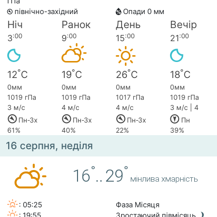
гПа
північно-західний
Опади 0 мм
Ніч
Ранок
День
Вечір
:00
:00
:00
:00
3
9
15
21
°
°
°
°
12
C
19
C
26
C
18
C
0мм
0мм
0мм
0мм
1019 гПа
1019 гПа
1017 гПа
1019 гПа
3 м/с
4 м/с
4 м/с
3 м/с | 4
Пн-Зх
Пн-Зх
Пн-Зх
Пн
61%
40%
22%
39%
16 серпня, неділя
°
°
16
..
29
мінлива хмарність
: 05:25
Фаза Місяця
: 19:55
Зростаючий півмісяць