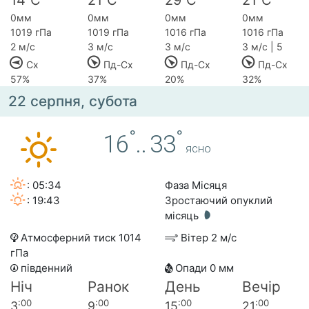
14
C
21
C
29
C
21
C
0мм
0мм
0мм
0мм
1019 гПа
1019 гПа
1016 гПа
1016 гПа
2 м/с
3 м/с
3 м/с
3 м/с | 5
Сх
Пд-Сх
Пд-Сх
Пд-Сх
57%
37%
20%
32%
22 серпня, субота
°
°
16
..
33
ясно
: 05:34
Фаза Місяця
: 19:43
Зростаючий опуклий
місяць
Атмосферний тиск 1014
Вітер 2 м/с
гПа
південний
Опади 0 мм
Ніч
Ранок
День
Вечір
:00
:00
:00
:00
3
9
15
21