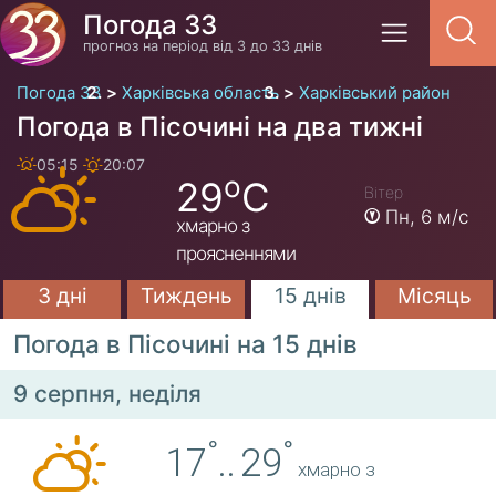
Погода 33
прогноз на період від 3 до 33 днів
Погода 33
Харківська область
Харківський район
Погода в Пісочині на два тижні
05:15
20:07
o
29
C
Вітер
Пн,
6 м/с
хмарно з
проясненнями
3 дні
Тиждень
15 днів
Місяць
Погода в Пісочині на 15 днів
9 серпня, неділя
°
°
17
..
29
хмарно з