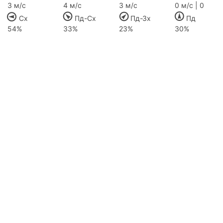
3 м/с
4 м/с
3 м/с
0 м/с | 0
Сх
Пд-Сх
Пд-Зх
Пд
54%
33%
23%
30%