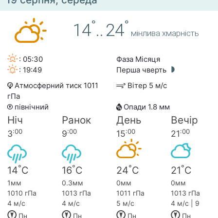
°
°
14
..
24
мінлива хмарність
: 05:30
Фаза Місяця
: 19:49
Перша чверть
Атмосферний тиск 1011
Вітер 5 м/с
гПа
північний
Опади 1.8 мм
Ніч
Ранок
День
Вечір
:00
:00
:00
:00
3
9
15
21
°
°
°
°
14
C
16
C
24
C
21
C
1мм
0.3мм
0мм
0мм
1010 гПа
1013 гПа
1011 гПа
1013 гПа
4 м/с
4 м/с
5 м/с
4 м/с | 9
Пн
Пн
Пн
Пн