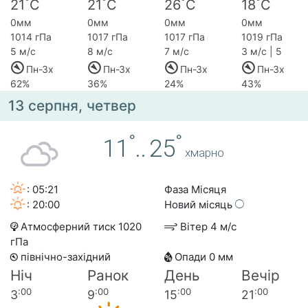
°
°
°
°
21
C
21
C
26
C
18
C
0мм
0мм
0мм
0мм
1014 гПа
1017 гПа
1017 гПа
1019 гПа
5 м/с
8 м/с
7 м/с
3 м/с | 5
Пн-Зх
Пн-Зх
Пн-Зх
Пн-Зх
62%
36%
24%
43%
13 серпня, четвер
°
°
11
..
25
хмарно
: 05:21
Фаза Місяця
: 20:00
Новий місяць
Атмосферний тиск 1020
Вітер 4 м/с
гПа
північно-західний
Опади 0 мм
Ніч
Ранок
День
Вечір
:00
:00
:00
:00
3
9
15
21