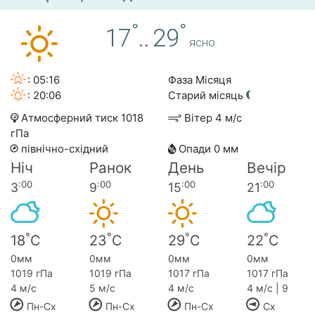
°
°
17
..
29
ясно
: 05:16
Фаза Місяця
: 20:06
Старий місяць
Атмосферний тиск 1018
Вітер 4 м/с
гПа
північно-східний
Опади 0 мм
Ніч
Ранок
День
Вечір
:00
:00
:00
:00
3
9
15
21
°
°
°
°
18
C
23
C
29
C
22
C
0мм
0мм
0мм
0мм
1019 гПа
1019 гПа
1017 гПа
1017 гПа
4 м/с
5 м/с
4 м/с
4 м/с | 9
Пн-Сх
Пн-Сх
Пн-Сх
Сх