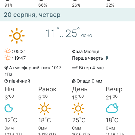
91%
66%
26%
32%
20 серпня, четвер
°
°
11
..
25
ясно
: 05:31
Фаза Місяця
: 19:47
Перша чверть
Атмосферний тиск 1017
Вітер 4 м/с
гПа
північний
Опади 0 мм
Ніч
Ранок
День
Вечір
:00
:00
:00
:00
3
9
15
21
°
°
°
°
12
C
18
C
25
C
18
C
0мм
0мм
0мм
0мм
1016 гПа
1018 гПа
1016 гПа
1018 гПа