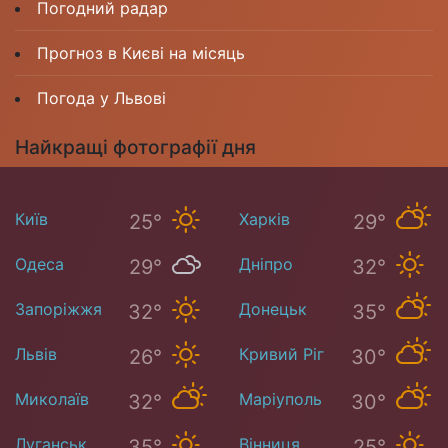
Погодний радар
Прогноз в Києві на місяць
Погода у Львові
Найкращі фотографії дня
Київ
Харків
25°
29°
Одеса
Дніпро
29°
32°
Запоріжжя
Донецьк
32°
35°
Львів
Кривий Ріг
26°
30°
Миколаїв
Маріуполь
32°
30°
Луганськ
Вінниця
35°
25°