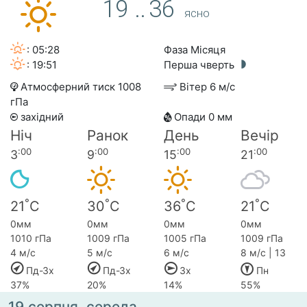
°
°
19
..
36
ясно
: 05:28
Фаза Місяця
: 19:51
Перша чверть
Атмосферний тиск 1008
Вітер 6 м/с
гПа
західний
Опади 0 мм
Ніч
Ранок
День
Вечір
:00
:00
:00
:00
3
9
15
21
°
°
°
°
21
C
30
C
36
C
21
C
0мм
0мм
0мм
0мм
1010 гПа
1009 гПа
1005 гПа
1009 гПа
4 м/с
5 м/с
6 м/с
8 м/с | 13
Пд-Зх
Пд-Зх
Зх
Пн
37%
20%
14%
55%
19 серпня, середа