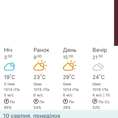
Ніч
Ранок
День
Вечір
:00
:00
:00
:00
3
9
15
21
°
°
°
°
19
C
23
C
29
C
24
C
0.1мм
0мм
0мм
0мм
1014 гПа
1015 гПа
1014 гПа
1016 гПа
5 м/с
6 м/с
6 м/с
4 м/с | 10
Пн
Пн
Пн
Пн-Сх
86%
54%
39%
52%
10 серпня, понеділок