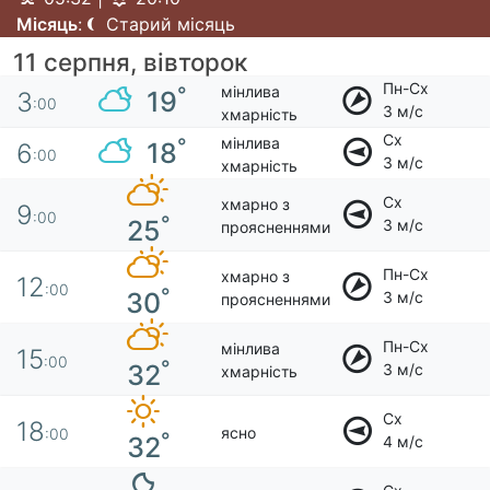
Місяць
:
Старий місяць
11 серпня, вівторок
Пн-Сх
мінлива
°
19
3
:00
3 м/с
хмарність
Сх
мінлива
°
18
6
:00
3 м/с
хмарність
Сх
хмарно з
9
:00
°
25
3 м/с
проясненнями
Пн-Сх
хмарно з
12
:00
°
30
3 м/с
проясненнями
Пн-Сх
мінлива
15
:00
°
32
3 м/с
хмарність
Сх
18
ясно
:00
°
32
4 м/с