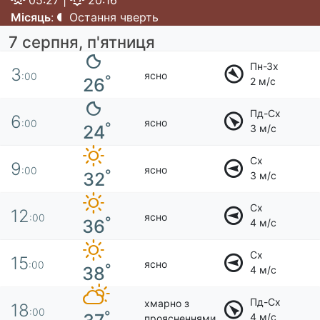
05:27 |
20:16
Місяць
:
Остання чверть
7 серпня, п'ятниця
Пн-Зх
3
ясно
:00
°
26
2 м/с
Пд-Сх
6
ясно
:00
°
24
3 м/с
Сх
9
ясно
:00
°
32
3 м/с
Сх
12
ясно
:00
°
36
4 м/с
Сх
15
ясно
:00
°
38
4 м/с
Пд-Сх
хмарно з
18
:00
°
4 м/с
проясненнями