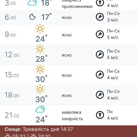
°
18
3
:00
4 м/с
проясненнями
Пн-Сх
°
17
6
ясно
:00
3 м/с
Пн-Сх
9
ясно
:00
°
24
5 м/с
Пн-Сх
12
ясно
:00
°
28
5 м/с
Пн-Сх
15
ясно
:00
°
30
4 м/с
Пн-Сх
18
ясно
:00
°
30
4 м/с
Пн
невелика
21
:00
°
24
4 м/с
хмарність
Сонце
: Тривалість дня 14:37
05:32 |
20:10