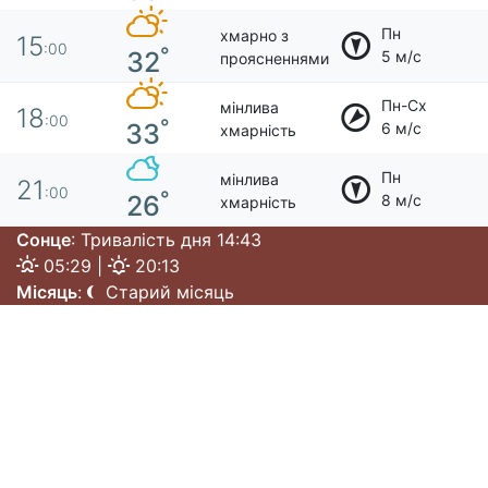
Пн
хмарно з
15
:00
°
32
5 м/с
проясненнями
Пн-Сх
мінлива
18
:00
°
33
6 м/с
хмарність
Пн
мінлива
21
:00
°
26
8 м/с
хмарність
Сонце
: Тривалість дня 14:43
05:29 |
20:13
Місяць
:
Старий місяць