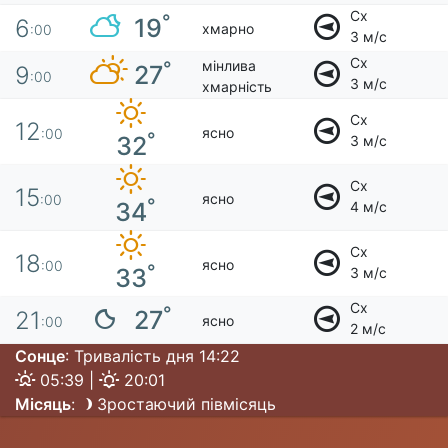
Сх
°
19
6
хмарно
:00
3 м/с
Сх
мінлива
°
27
9
:00
3 м/с
хмарність
Сх
12
ясно
:00
°
32
3 м/с
Сх
15
ясно
:00
°
34
4 м/с
Сх
18
ясно
:00
°
33
3 м/с
Сх
°
27
21
ясно
:00
2 м/с
Сонце
: Тривалість дня 14:22
05:39 |
20:01
Місяць
:
Зростаючий півмісяць