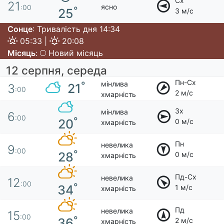
Сх
21
ясно
:00
°
25
3 м/с
Сонце
: Тривалість дня 14:34
05:33 |
20:08
Місяць
:
Новий місяць
12 серпня, середа
Пн-Сх
мінлива
°
21
3
:00
2 м/с
хмарність
Зх
мінлива
6
:00
°
20
0 м/с
хмарність
Пн
невелика
9
:00
°
28
0 м/с
хмарність
Пд-Сх
невелика
12
:00
°
34
1 м/с
хмарність
Пд
невелика
15
:00
°
36
2 м/с
хмарність