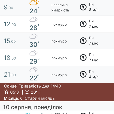
Пн
невелика
9
:00
°
24
8 м/с
хмарність
Пн
12
похмуро
:00
°
28
7 м/с
Пн
15
похмуро
:00
°
30
7 м/с
Пн
18
похмуро
:00
°
29
7 м/с
Пн
21
похмуро
:00
°
22
4 м/с
Сонце
: Тривалість дня 14:40
05:31 |
20:11
Місяць
:
Старий місяць
10 серпня, понеділок
Пн
хмарно з