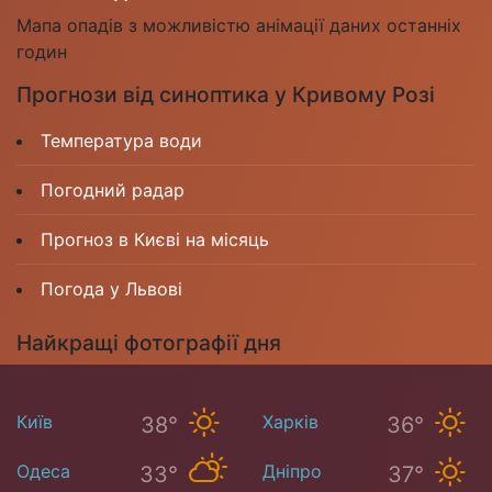
Мапа опадів з можливістю анімації даних останніх
годин
Прогнози від синоптика у Кривому Розі
Температура води
Погодний радар
Прогноз в Києві на місяць
Погода у Львові
Найкращі фотографії дня
Київ
Харків
38°
36°
Одеса
Дніпро
33°
37°