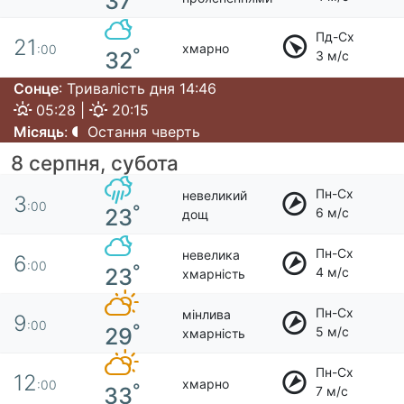
37
Пд-Сх
21
хмарно
:00
°
32
3 м/с
Сонце
: Тривалість дня 14:46
05:28 |
20:15
Місяць
:
Остання чверть
8 серпня, субота
Пн-Сх
невеликий
3
:00
°
23
6 м/с
дощ
Пн-Сх
невелика
6
:00
°
23
4 м/с
хмарність
Пн-Сх
мінлива
9
:00
°
29
5 м/с
хмарність
Пн-Сх
12
хмарно
:00
°
33
7 м/с