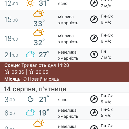
°
31
12
ясно
:00
7 м/с
Пн-Сх
мінлива
15
:00
°
33
6 м/с
хмарність
Пн-Сх
мінлива
18
:00
°
32
6 м/с
хмарність
Пн
невелика
°
27
21
:00
7 м/с
хмарність
Сонце
: Тривалість дня 14:28
05:36 |
20:05
Місяць
:
Новий місяць
14 серпня, п'ятниця
Пн-Сх
°
21
3
ясно
:00
5 м/с
Пн-Сх
невелика
°
19
6
:00
5 м/с
хмарність
Пн-Сх
невелика