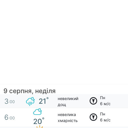
9 серпня, неділя
Пн
невеликий
°
21
3
:00
6 м/с
дощ
Пн
невелика
6
:00
°
20
6 м/с
хмарність