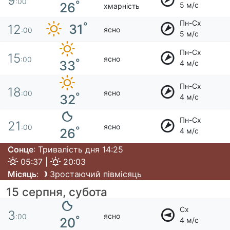
9
:00
°
26
5 м/с
хмарність
Пн-Сх
°
31
12
ясно
:00
5 м/с
Пн-Сх
15
ясно
:00
°
33
4 м/с
Пн-Сх
18
ясно
:00
°
32
4 м/с
Пн-Сх
21
ясно
:00
°
26
4 м/с
Сонце
: Тривалість дня 14:25
05:37 |
20:03
Місяць
:
Зростаючий півмісяць
15 серпня, субота
Сх
3
ясно
:00
°
20
4 м/с