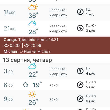
Пд
невелика
18
:00
°
36
1 м/с
хмарність
Пд-Сх
невелика
21
:00
°
28
3 м/с
хмарність
Сонце
: Тривалість дня 14:31
05:35 |
20:06
Місяць
:
Новий місяць
13 серпня, четвер
Пн
невелика
3
:00
°
22
4 м/с
хмарність
Пн-Сх
°
19
6
ясно
:00
5 м/с
Пн-Сх
9
ясно
:00
°
26
6 м/с
Пн-Сх