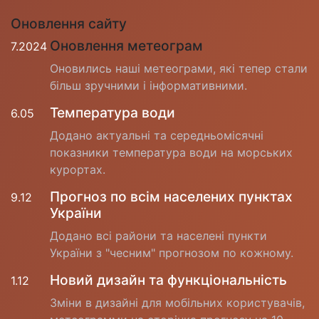
Оновлення сайту
Оновлення метеограм
7.2024
Оновились наші метеограми, які тепер стали
більш зручними і інформативними.
Температура води
6.05
Додано актуальні та середньомісячні
показники температура води на морських
курортах.
Прогноз по всім населених пунктах
9.12
України
Додано всі райони та населені пункти
України з "чесним" прогнозом по кожному.
Новий дизайн та функціональність
1.12
Зміни в дизайні для мобільних користувачів,