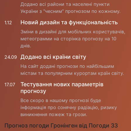
Додано всі райони та населені пункти
України з "чесним" прогнозом по кожному.
Новий дизайн та функціональність
1.12
Зміни в дизайні для мобільних користувачів,
метеограмми на сторінка прогнозу на 10
днів.
Додано всі країни світу
24.09
На сайт додані прогнози по найбільшим
містам та популярним курортам країн світу.
Тестування нових параметрів
17.07
прогнозу
Все скоро в нашому прогнозі буде
інформація про сонячну радіацію, ризику
виникнення пожеж та грози.
Прогноз погоди Гронінген від Погоди 33