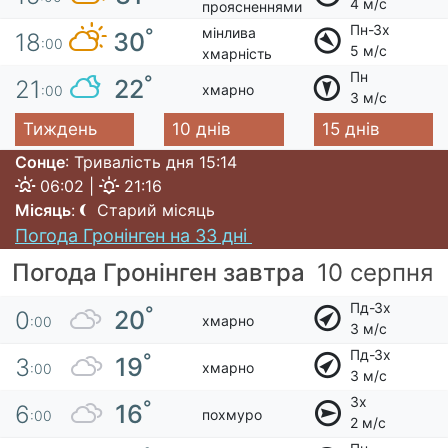
4 м/с
проясненнями
Пн-Зх
мінлива
°
30
18
:00
5 м/с
хмарність
Пн
°
22
21
хмарно
:00
3 м/с
Тиждень
10 днів
15 днів
Сонце
: Тривалість дня 15:14
06:02 |
21:16
Місяць
:
Старий місяць
Погода Гронінген на 33 дні
Погода Гронінген завтра
10 серпня
Пд-Зх
°
20
0
хмарно
:00
3 м/с
Пд-Зх
°
19
3
хмарно
:00
3 м/с
Зх
°
16
6
похмуро
:00
2 м/с