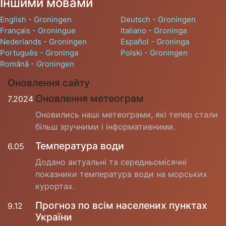
Іншими мовами
English - Groningen
Deutsch - Groningen
Français - Groningue
Italiano - Groninga
Nederlands - Groningen
Español - Groninga
Português - Groninga
Polski - Groningen
Română - Groningen
Оновлення сайту
Оновлення метеограм
7.2024
Оновились наші метеограми, які тепер стали
більш зручними і інформативними.
Температура води
6.05
Додано актуальні та середньомісячні
показники температура води на морських
курортах.
Прогноз по всім населених пунктах
9.12
України