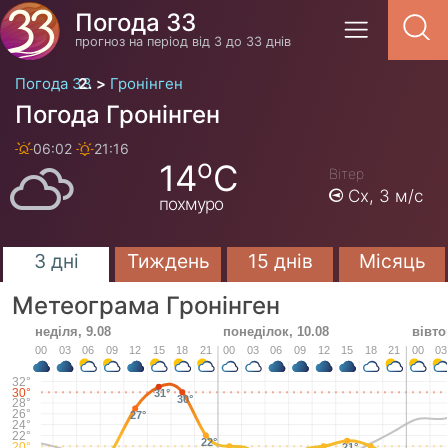
Погода 33
прогноз на період від 3 до 33 днів
Погода 33
Гронінген
Погода Гронінген
06:02
21:16
o
14
C
Вітер
Сх,
3 м/с
похмуро
3 дні
Тиждень
15 днів
Місяць
Метеограма Гронінген
неділя, 9.08
понеділок, 10.08
вівто
00
03
06
09
12
15
18
21
00
03
06
09
12
15
18
21
00
03
32°
30°
31°
30°
28°
26°
27°
24°
22°
22°
20°
21°