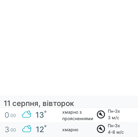
11 серпня, вівторок
Пн-Зх
хмарно з
°
13
0
:00
3 м/с
проясненнями
Пн-Зх
°
12
3
хмарно
:00
4-8 м/с