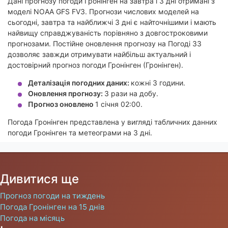
Дані прогнозу погоди Гронінген на завтра і 3 дні отримані з
моделі NOAA GFS FV3. Прогнози числових моделей на
сьогодні, завтра та найближчі 3 дні є найточнішими і мають
найвищу справджуваність порівняно з довгостроковими
прогнозами. Постійне оновлення прогнозу на Погоді 33
дозволяє завжди отримувати найбільш актуальний і
достовірний прогноз погоди Гронінген (Гронінген).
Деталізація погодних даних:
кожні 3 години.
Оновлення прогнозу:
3 рази на добу.
Прогноз оновлено
1 січня 02:00.
Погода Гронінген представлена у вигляді табличних данних
погоди Гронінген та метеограми на 3 дні.
Дивитися ще
Прогноз погоди на тиждень
Погода Гронінген на 15 днів
Погода на місяць