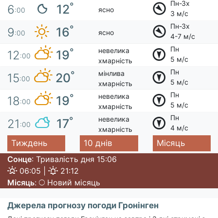
Пн-Зх
°
12
6
ясно
:00
3 м/с
Пн-Зх
°
16
9
ясно
:00
4-7 м/с
Пн
невелика
°
19
12
:00
5 м/с
хмарність
Пн
мінлива
°
20
15
:00
5 м/с
хмарність
Пн
невелика
°
19
18
:00
5 м/с
хмарність
Пн
невелика
°
17
21
:00
4 м/с
хмарність
Тиждень
10 днів
Місяць
Сонце
: Тривалість дня 15:06
06:05 |
21:12
Місяць
:
Новий місяць
Джерела прогнозу погоди Гронінген