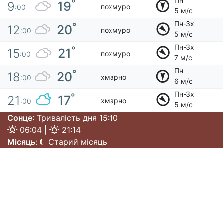
Пн
°
19
9
похмуро
:00
5 м/с
Пн-Зх
°
20
12
похмуро
:00
5 м/с
Пн-Зх
°
21
15
похмуро
:00
7 м/с
Пн
°
20
18
хмарно
:00
6 м/с
Пн-Зх
°
17
21
хмарно
:00
5 м/с
Сонце
: Тривалість дня 15:10
06:04 |
21:14
Місяць
:
Старий місяць