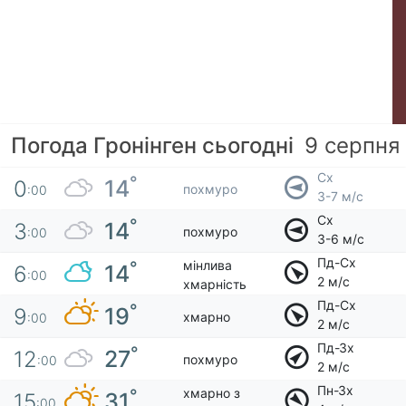
Погода Гронінген сьогодні
9 серпня
Сх
°
14
0
похмуро
:00
3-7 м/с
Сх
°
14
3
похмуро
:00
3-6 м/с
Пд-Сх
мінлива
°
14
6
:00
2 м/с
хмарність
Пд-Сх
°
19
9
хмарно
:00
2 м/с
Пд-Зх
°
27
12
похмуро
:00
2 м/с
Пн-Зх
хмарно з
°
31
15
:00