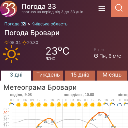
Погода 33
прогноз на період від 3 до 33 днів
Погода 33
Київська область
Погода Бровари
05:34
20:30
o
23
C
Вітер
Пн,
6 м/с
ясно
3 дні
Тиждень
15 днів
Місяць
Метеограма Бровари
неділя, 9.08
понеділок, 10.08
вівто
00
03
06
09
12
15
18
21
00
03
06
09
12
15
18
21
00
03
32°
30°
30°
28°
29°
26°
27°
26°
26°
24°
22°
23°
23°