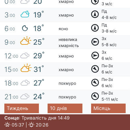
20
0
хмарно
:00
3 м/с
Пд
°
19
3
хмарно
:00
4-8 м/с
Пд
°
18
6
ясно
:00
3-8 м/с
Зх
невелика
°
25
9
:00
5-8 м/с
хмарність
Зх
°
29
12
хмарно
:00
6 м/с
Пн-Зх
°
31
15
хмарно
:00
6 м/с
Пн-Зх
°
27
18
похмуро
:00
6 м/с
Пн-Зх
°
24
21
похмуро
:00
5-11 м/с
Тиждень
10 днів
Місяць
Сонце
: Тривалість дня 14:49
05:37 |
20:26