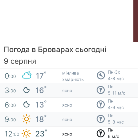
Погода в Броварах сьогодні
9 серпня
Пн-Зх
мінлива
°
17
0
:00
4-8 м/с
хмарність
Пн
°
16
3
ясно
:00
5-11 м/с
Пн
°
13
6
ясно
:00
4-9 м/с
Пн
°
18
9
ясно
:00
5-8 м/с
Пн
°
23
12
ясно
:00
6 м/с