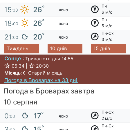
Пн
°
26
15
ясно
:00
6 м/с
Пн
°
26
18
ясно
:00
5 м/с
Пн-Сх
°
20
21
ясно
:00
3 м/с
Тиждень
10 днів
15 днів
Сонце
: Тривалість дня 14:55
05:34 |
20:30
Місяць
:
Старий місяць
Погода в Броварах на 33 дні
Погода в Броварах завтра
10 серпня
Пн-Сх
°
17
0
ясно
:00
2 м/с
Пн-Сх
°
15
3
ясно
:00