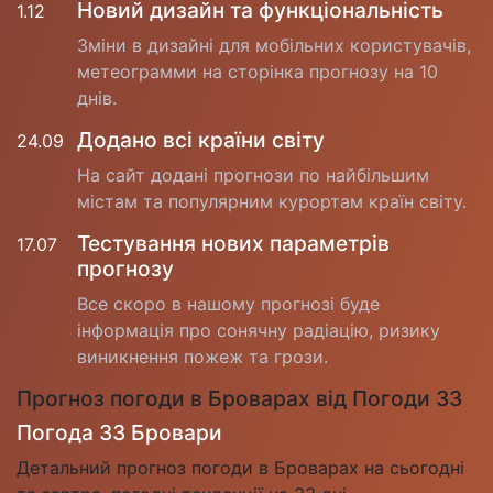
Новий дизайн та функціональність
1.12
Зміни в дизайні для мобільних користувачів,
метеограмми на сторінка прогнозу на 10
днів.
Додано всі країни світу
24.09
На сайт додані прогнози по найбільшим
містам та популярним курортам країн світу.
Тестування нових параметрів
17.07
прогнозу
Все скоро в нашому прогнозі буде
інформація про сонячну радіацію, ризику
виникнення пожеж та грози.
Прогноз погоди в Броварах від Погоди 33
Погода 33 Бровари
Детальний прогноз погоди в Броварах на сьогодні