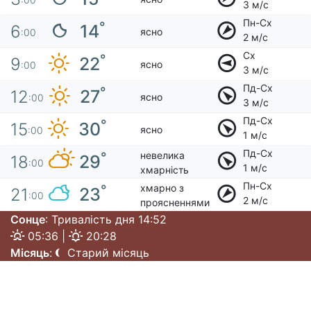
3 м/с
Пн-Сх
°
14
6
ясно
:00
2 м/с
Сх
°
22
9
ясно
:00
3 м/с
Пд-Сх
°
27
12
ясно
:00
3 м/с
Пд-Сх
°
30
15
ясно
:00
1 м/с
Пд-Сх
невелика
°
29
18
:00
1 м/с
хмарність
Пн-Сх
хмарно з
°
23
21
:00
2 м/с
проясненнями
Сонце
: Тривалість дня 14:52
05:36 |
20:28
Місяць
:
Старий місяць