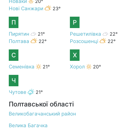
Новаки
20°
Нові Санжари
23°
П
Р
Пирятин
21°
Решетилівка
22°
Полтава
22°
Розсошенці
22°
С
Х
Семенівка
21°
Хорол
20°
Ч
Чутове
21°
Полтавської області
Великобагачанський район
Велика Багачка