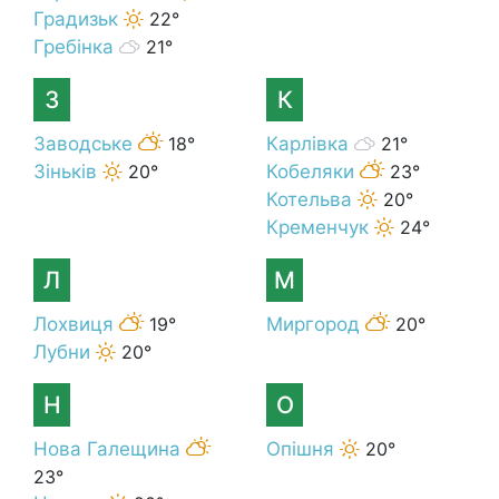
Градизьк
22°
Гребінка
21°
З
К
Заводське
18°
Карлівка
21°
Зіньків
20°
Кобеляки
23°
Котельва
20°
Кременчук
24°
Л
М
Лохвиця
19°
Миргород
20°
Лубни
20°
Н
О
Нова Галещина
Опішня
20°
23°