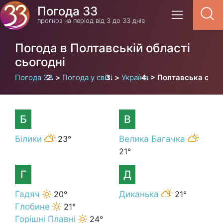
Погода 33
прогноз на період від 3 до 33 днів
Погода в Полтавській області
сьогодні
Погода 33
Погода у світі
Україна
Полтавська обла
Б
В
Білики
23°
Велика Багачка
21°
Г
Д
Гадяч
20°
Диканька
21°
Глобине
21°
Горішні Плавні
24°