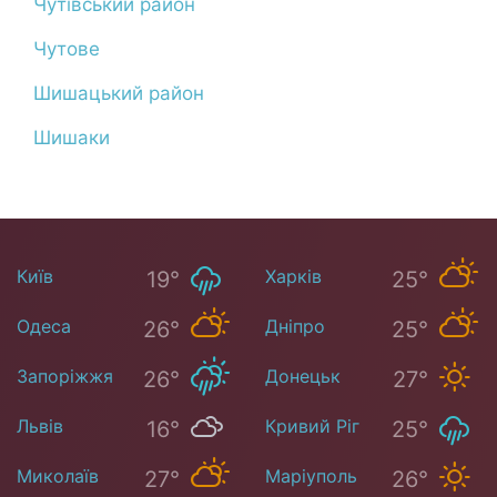
Чутівський район
Чутове
Шишацький район
Шишаки
Київ
Харків
19°
25°
Одеса
Дніпро
26°
25°
Запоріжжя
Донецьк
26°
27°
Львів
Кривий Ріг
16°
25°
Миколаїв
Маріуполь
27°
26°