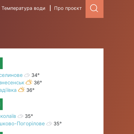
Температура води
Про проєкт
селинове
34°
знесенськ
36°
адіївка
36°
М
колаїв
35°
шково-Погорілове
35°