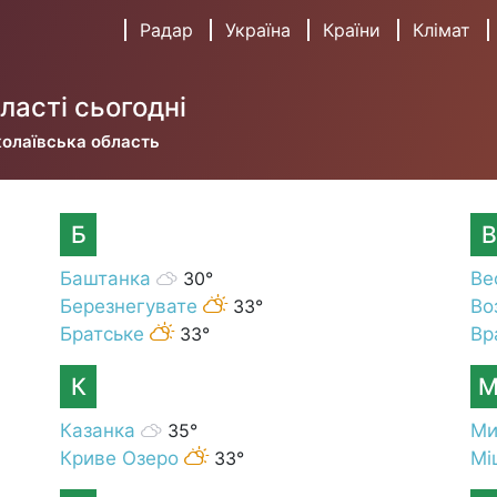
Радар
Україна
Країни
Клімат
ласті сьогодні
олаївська область
Б
В
Баштанка
30°
Ве
Березнегувате
33°
Во
Братське
33°
Вр
К
Казанка
35°
Ми
Криве Озеро
33°
Мі