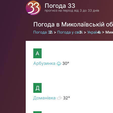
Погода 33
прогноз на період від 3 до 33 днів
Погода в Миколаївській об
Погода 33
Погода у світі
Україна
Мик
А
Арбузинка
30°
Д
Доманівка
32°