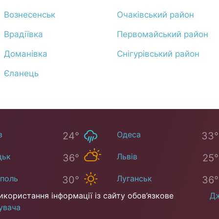
Вознесенськ
Очаківський район
Врадіївка
Первомайський район
Доманівка
Снігурівський район
Єланець
в
Одеса
24°
33°
цьк
Львів
36°
25°
уполь
Луганськ
30°
36°
икористання інформації із сайту обов’язкове
Дж
увача