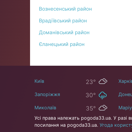
Вознесенський район
Врадіївський район
Доманівський район
Єланецький район
Київ
Харкі
23°
Запоріжжя
Доне
30°
Миколаїв
Марі
35°
Усі права належать pogoda33.ua. У разі в
посилання на pogoda33.ua.
Угода корист