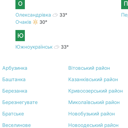
О
П
Олександрівка
33°
Пе
Очаків
30°
Ю
Южноукраїнськ
33°
Арбузинка
Вітовський район
Баштанка
Казанківський район
Березанка
Кривоозерський район
Березнегувате
Миколаївський район
Братське
Новобузький район
Веселинове
Новоодеський район