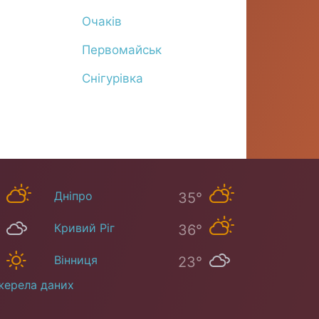
Очаків
Первомайськ
Снігурівка
Дніпро
35°
Кривий Ріг
36°
Вінниця
23°
ерела даних