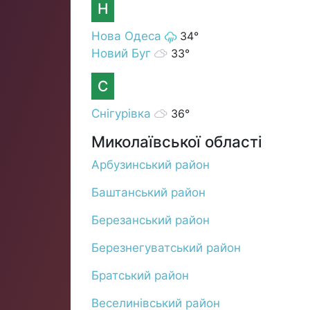
Н
Нова Одеса
34°
Новий Буг
33°
С
Снігурівка
36°
Миколаївської області
Арбузинський район
Баштанський район
Березанський район
Березнегуватський район
Братський район
Веселинівський район