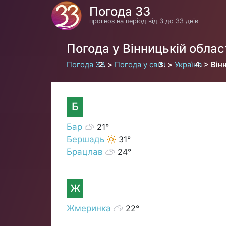
Погода 33
прогноз на період від 3 до 33 днів
Погода у Вінницькій облас
Погода 33
Погода у світі
Україна
Він
Б
Бар
21°
Бершадь
31°
Брацлав
24°
Ж
Жмеринка
22°