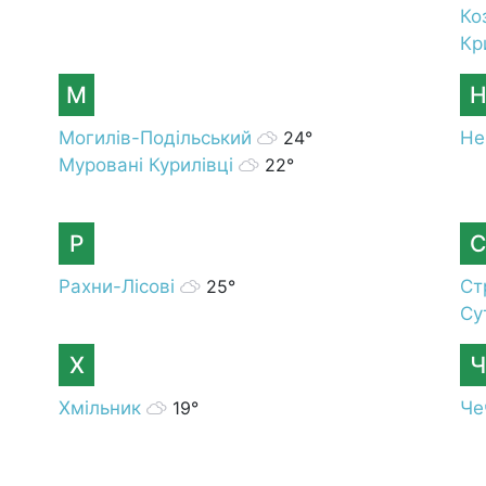
Ко
Кр
М
Могилів-Подільський
24°
Не
Муровані Курилівці
22°
Р
С
Рахни-Лісові
25°
Ст
Су
Х
Ч
Хмільник
19°
Че