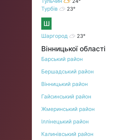
Тульчин
24°
Турбів
23°
Ш
Шаргород
23°
Вінницької області
Барський район
Бершадський район
Вінницький район
Гайсинський район
Жмеринський район
Іллінецький район
Калинівський район