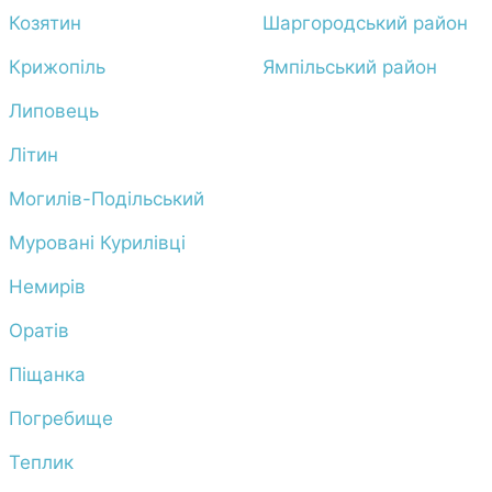
Козятин
Шаргородський район
Крижопіль
Ямпільський район
Липовець
Літин
Могилів-Подільський
Муровані Курилівці
Немирів
Оратів
Піщанка
Погребище
Теплик