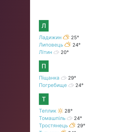
Л
Ладижин
25°
Липовець
24°
Літин
20°
П
Піщанка
29°
Погребище
24°
Т
Теплик
28°
Томашпіль
24°
Тростянець
29°