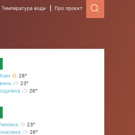
Температура води
Про проєкт
йсин
28°
івань
23°
родківка
26°
линівка
23°
рнасівка
26°