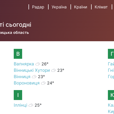
Радар
Україна
Країни
Клімат
ті сьогодні
ницька область
В
Г
Вапнярка
26°
Га
Вінницькі Хутори
23°
Гн
Вінниця
23°
Го
Вороновиця
24°
І
К
Іллінці
25°
Ка
Ки