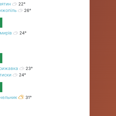
зятин
22°
ижопіль
26°
Н
мирів
24°
рижавка
23°
тиски
24°
чельник
31°