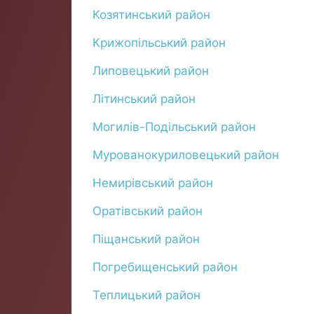
Козятинський район
Крижопільський район
Липовецький район
Літинський район
Могилів-Подільський район
Мурованокуриловецький район
Немирівський район
Оратівський район
Піщанський район
Погребищенський район
Теплицький район